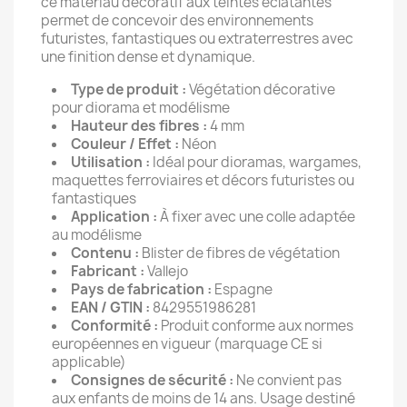
ce matériau décoratif aux teintes éclatantes
permet de concevoir des environnements
futuristes, fantastiques ou extraterrestres avec
une finition dense et dynamique.
Type de produit :
Végétation décorative
pour diorama et modélisme
Hauteur des fibres :
4 mm
Couleur / Effet :
Néon
Utilisation :
Idéal pour dioramas, wargames,
maquettes ferroviaires et décors futuristes ou
fantastiques
Application :
À fixer avec une colle adaptée
au modélisme
Contenu :
Blister de fibres de végétation
Fabricant :
Vallejo
Pays de fabrication :
Espagne
EAN / GTIN :
8429551986281
Conformité :
Produit conforme aux normes
européennes en vigueur (marquage CE si
applicable)
Consignes de sécurité :
Ne convient pas
aux enfants de moins de 14 ans. Usage destiné