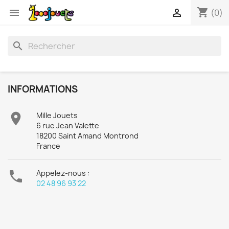
shopping_cart


(0)
search
INFORMATIONS

Mille Jouets
6 rue Jean Valette
18200 Saint Amand Montrond
France

Appelez-nous :
02 48 96 93 22