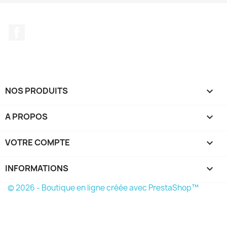
Facebook
NOS PRODUITS

A PROPOS

VOTRE COMPTE

INFORMATIONS
keyboard_arrow_down
© 2026 - Boutique en ligne créée avec PrestaShop™