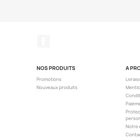
Facebook
NOS PRODUITS
A PR
Promotions
Livrai
Nouveaux produits
Mentio
Condit
Paieme
Protec
person
Notre 
Conta