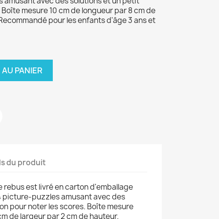
s amusant avec des solutions et un petit
. Boîte mesure 10 cm de longueur par 8 cm de
 Recommandé pour les enfants d'âge 3 ans et
 AU PANIER
ls du produit
 le rebus est livré en carton d'emballage
24 picture-puzzles amusant avec des
yon pour noter les scores. Boîte mesure
cm de largeur par 2 cm de hauteur.