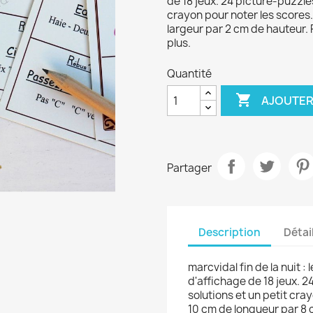
de 18 jeux. 24 picture-puzzle
crayon pour noter les scores
largeur par 2 cm de hauteur.
plus.
Quantité

AJOUTER
Partager
Description
Détai
marcvidal fin de la nuit :
d'affichage de 18 jeux. 
solutions et un petit cra
10 cm de longueur par 8 