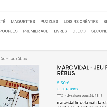
ÉTÉ
MAQUETTES
PUZZLES
LOISIRS CRÉATIFS
B
POUPÉES
PREMIER ÂGE
LIVRES
DJECO
SECOND
irée - Les rébus
MARC VIDAL - JEU 
RÉBUS
5,50 €
(5,50 € Unité)
TTC
Livraison sous 24/48h !
marcvidal fin de la nuit : le 