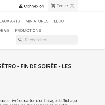
shopping_cart

Panier
(0)
Connexion
EAUX ARTS
MINIATURES
LEGO
E VIE
PROMOTIONS
search
RÉTRO - FIN DE SOIRÉE - LES
rebus est livré en carton d'emballage d'affichage