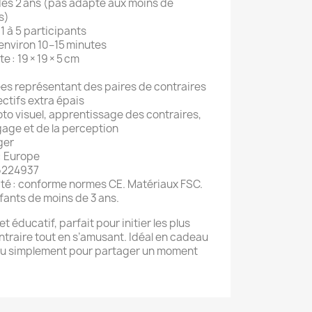
ès 2 ans (pas adapté aux moins de
s)
1 à 5 participants
 environ 10–15 minutes
e : 19 × 19 × 5 cm
rées représentant des paires de contraires
ectifs extra épais
oto visuel, apprentissage des contraires,
age et de la perception
ger
: Europe
6224937
té : conforme normes CE. Matériaux FSC.
fants de moins de 3 ans.
 éducatif, parfait pour initier les plus
ntraire tout en s’amusant. Idéal en cadeau
e ou simplement pour partager un moment