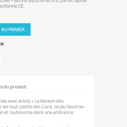
nches + jetons autocorrectifs, partie rapide
conforme CE.
 AU PANIER
ck
ls du produit
lle avec le loto « La Maison des
 les tout-petits dès 2 ans, ce jeu favorise
tion et l’autonomie dans une ambiance