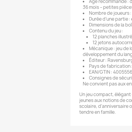
Âge recommandé : d
36 mois – petites pièce
Nombre de joueurs : 
Durée d’une partie :
Dimensions de la boît
Contenu du jeu :
12 planches illust
12 jetons autocorr
Mécanique : jeu de l
développement du lang
Éditeur : Ravensbur
Pays de fabrication 
EAN/GTIN : 400555
Consignes de sécuri
Ne convient pas aux en
Un jeu compact, élégant et
jeunes aux notions de co
scolaire, d’anniversair
tendre en famille.