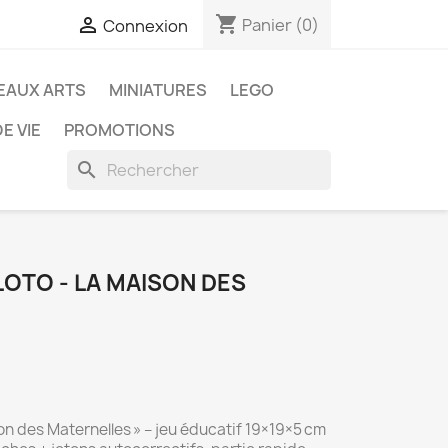
shopping_cart

Panier
(0)
Connexion
EAUX ARTS
MINIATURES
LEGO
E VIE
PROMOTIONS
search
OTO - LA MAISON DES
n des Maternelles » – jeu éducatif 19×19×5 cm