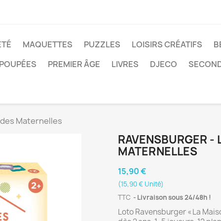
ÉTÉ
MAQUETTES
PUZZLES
LOISIRS CRÉATIFS
B
POUPÉES
PREMIER ÂGE
LIVRES
DJECO
SECOND
 des Maternelles
RAVENSBURGER - L
MATERNELLES
15,90 €
(15,90 € Unité)
TTC
Livraison sous 24/48h !
Loto Ravensburger « La Maiso