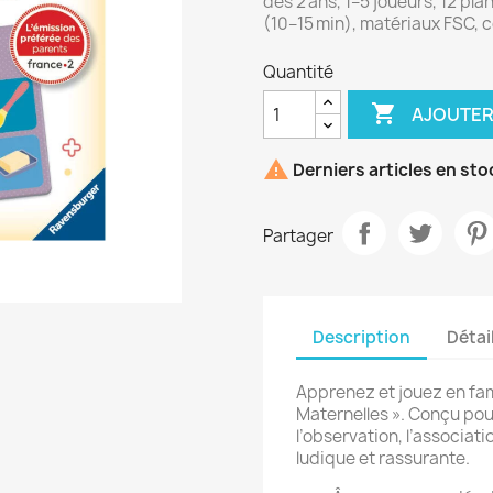
dès 2 ans, 1–5 joueurs, 12 pla
(10–15 min), matériaux FSC, 
Quantité

AJOUTER

Derniers articles en sto
Partager
Description
Détai
Apprenez et jouez en fami
Maternelles ». Conçu pour
l’observation, l’associa
ludique et rassurante.