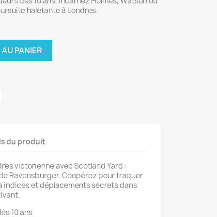
ueurs dès 10 ans. Incarnez Holmes, Watson ou
ursuite haletante à Londres.
 AU PANIER
ls du produit
es victorienne avec Scotland Yard :
 de Ravensburger. Coopérez pour traquer
ia indices et déplacements secrets dans
ivant.
ès 10 ans