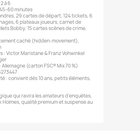
2 à 6
: 45–60 minutes
ndres, 29 cartes de départ, 124 tickets, 6
nages, 6 plateaux joueurs, carnet de
llets Bobby, 15 cartes scènes de crime,
acement caché (hidden‑movement),
n
rs : Victor Maristane & Franz Vohwinkel
ger
 : Allemagne (carton FSC® Mix 70 %)
6273447
é : convient dès 10 ans, petits éléments,
égique qui ravira les amateurs d’enquêtes,
k Holmes, qualité premium et suspense au