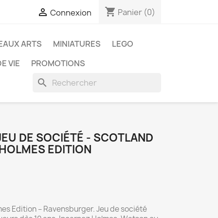
shopping_cart

Panier
(0)
Connexion
EAUX ARTS
MINIATURES
LEGO
E VIE
PROMOTIONS
search
JEU DE SOCIÉTÉ - SCOTLAND
 HOLMES EDITION
mes Edition – Ravensburger. Jeu de société