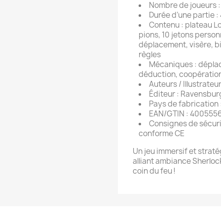
Nombre de joueurs : 
Durée d’une partie 
Contenu : plateau Lo
pions, 10 jetons person
déplacement, visère, bi
règles
Mécaniques : dépl
déduction, coopératio
Auteurs / Illustrateu
Éditeur : Ravensbur
Pays de fabrication
EAN/GTIN : 400555
Consignes de sécurit
conforme CE
Un jeu immersif et strat
alliant ambiance Sherloc
coin du feu !