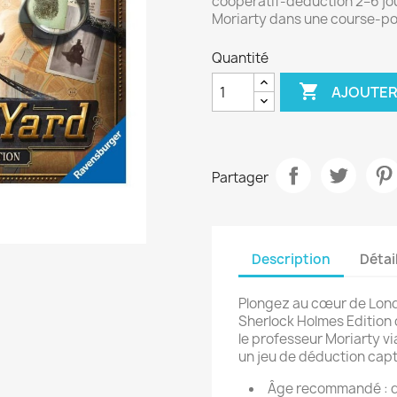
coopératif-déduction 2–6 jo
Moriarty dans une course-po
Quantité

AJOUTER
Partager
Description
Détai
Plongez au cœur de Londr
Sherlock Holmes Edition
le professeur Moriarty v
un jeu de déduction capt
Âge recommandé : d