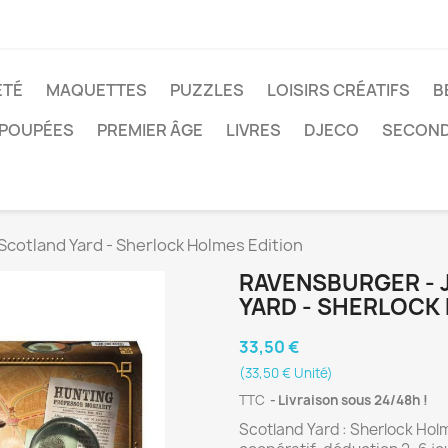
ÉTÉ
MAQUETTES
PUZZLES
LOISIRS CRÉATIFS
B
POUPÉES
PREMIER ÂGE
LIVRES
DJECO
SECOND
Scotland Yard - Sherlock Holmes Edition
RAVENSBURGER - 
YARD - SHERLOCK
33,50 €
(33,50 € Unité)
TTC
Livraison sous 24/48h !
Scotland Yard : Sherlock Hol