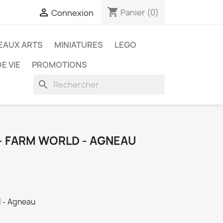
shopping_cart

Panier
(0)
Connexion
EAUX ARTS
MINIATURES
LEGO
E VIE
PROMOTIONS
search
 - FARM WORLD - AGNEAU
d - Agneau