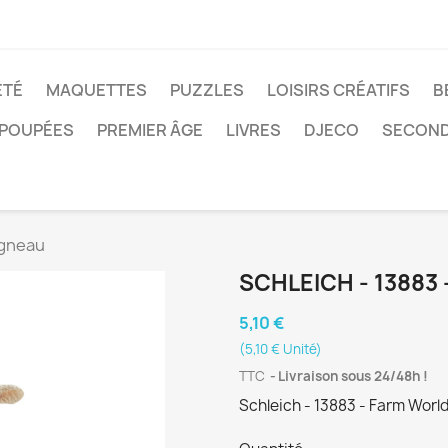
ÉTÉ
MAQUETTES
PUZZLES
LOISIRS CRÉATIFS
B
POUPÉES
PREMIER ÂGE
LIVRES
DJECO
SECOND
Agneau
SCHLEICH - 13883
5,10 €
(5,10 € Unité)
TTC
Livraison sous 24/48h !
Schleich - 13883 - Farm Worl