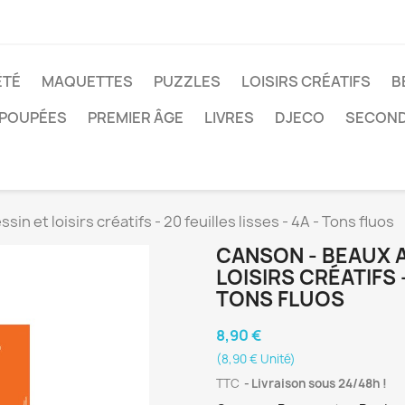
ÉTÉ
MAQUETTES
PUZZLES
LOISIRS CRÉATIFS
B
POUPÉES
PREMIER ÂGE
LIVRES
DJECO
SECOND
in et loisirs créatifs - 20 feuilles lisses - 4A - Tons fluos
CANSON - BEAUX A
LOISIRS CRÉATIFS -
TONS FLUOS
8,90 €
(8,90 € Unité)
TTC
Livraison sous 24/48h !