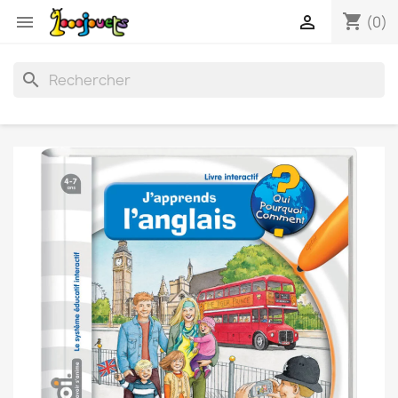
shopping_cart


(0)
search