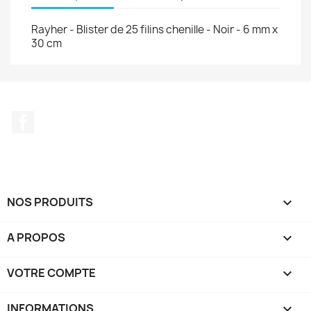
Rayher - Blister de 25 filins chenille - Noir - 6 mm x
30 cm
Facebook
NOS PRODUITS

A PROPOS

VOTRE COMPTE

INFORMATIONS
keyboard_arrow_down