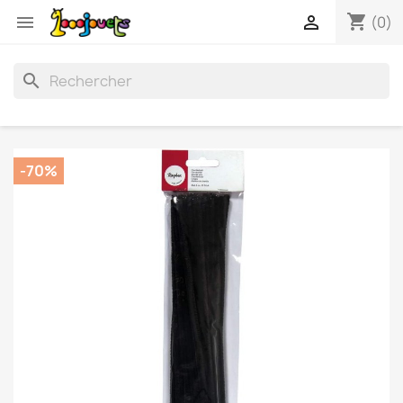
shopping_cart


(0)
search
-70%