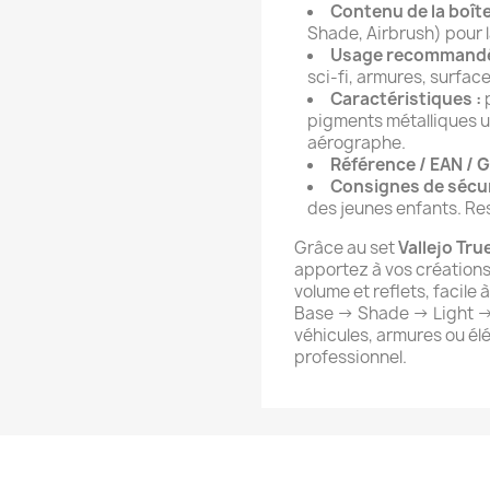
Contenu de la boîte
Shade, Airbrush) pour 
Usage recommandé
sci‑fi, armures, surfac
Caractéristiques :
p
pigments métalliques u
aérographe.
Référence / EAN / G
Consignes de sécur
des jeunes enfants. Res
Grâce au set
Vallejo Tru
apportez à vos créations 
volume et reflets, facile 
Base → Shade → Light → 
véhicules, armures ou él
professionnel.