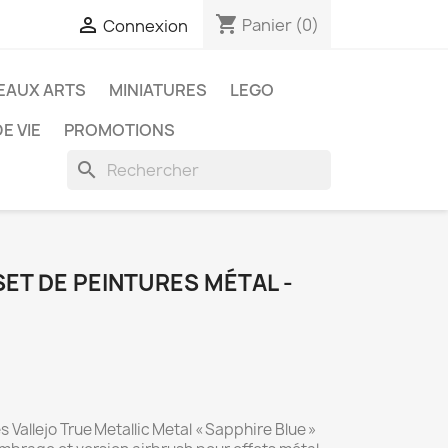
shopping_cart

Panier
(0)
Connexion
EAUX ARTS
MINIATURES
LEGO
E VIE
PROMOTIONS
search
 SET DE PEINTURES MÉTAL -
 Vallejo True Metallic Metal « Sapphire Blue »