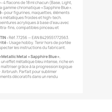
 :
4 flacons de 18 ml chacun (Base, Light,
la gamme chromatique « Sapphire Blue ».
 :
pour figurines, maquettes, éléments
es métalliques froides et high‑tech.
eintures acryliques à base d’eau avec
ltra‑fins, compatibles pinceau et
TIN :
Réf. 77256 — EAN 8429551772563.
ité :
Usage hobby. Tenir hors de portée
pecter les instructions du fabricant.
e Metallic Metal « Sapphire Blue »
,
un effet métallique bleu intense, riche en
à maîtriser grâce à la progression logique
Airbrush. Parfait pour sublimer
éments décoratifs dans un rendu