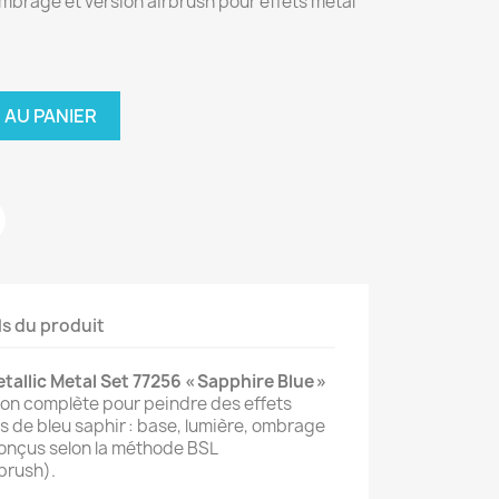
 ombrage et version airbrush pour effets métal
 AU PANIER
ls du produit
etallic Metal Set 77256 « Sapphire Blue »
ion complète pour peindre des effets
s de bleu saphir : base, lumière, ombrage
conçus selon la méthode BSL
brush).