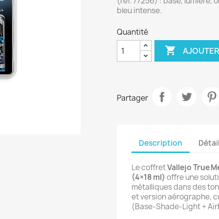
(réf. 77256) : base, lumière,
bleu intense.
Quantité

AJOUTER
Partager
Description
Détai
Le coffret
Vallejo True M
(4×18 ml)
offre une solut
métalliques dans des ton
et version aérographe, 
(Base‑Shade‑Light + Air