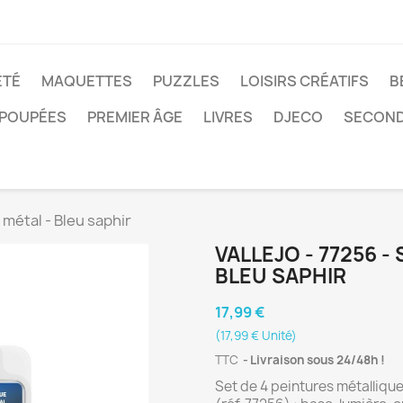
ÉTÉ
MAQUETTES
PUZZLES
LOISIRS CRÉATIFS
B
POUPÉES
PREMIER ÂGE
LIVRES
DJECO
SECOND
 métal - Bleu saphir
VALLEJO - 77256 -
BLEU SAPHIR
17,99 €
(17,99 € Unité)
TTC
Livraison sous 24/48h !
Set de 4 peintures métalliques