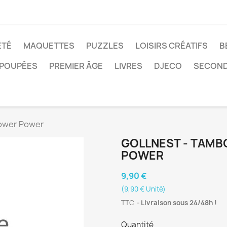
ÉTÉ
MAQUETTES
PUZZLES
LOISIRS CRÉATIFS
B
POUPÉES
PREMIER ÂGE
LIVRES
DJECO
SECOND
Flower Power
GOLLNEST - TAMBO
POWER
9,90 €
(9,90 € Unité)
TTC
Livraison sous 24/48h !
Quantité