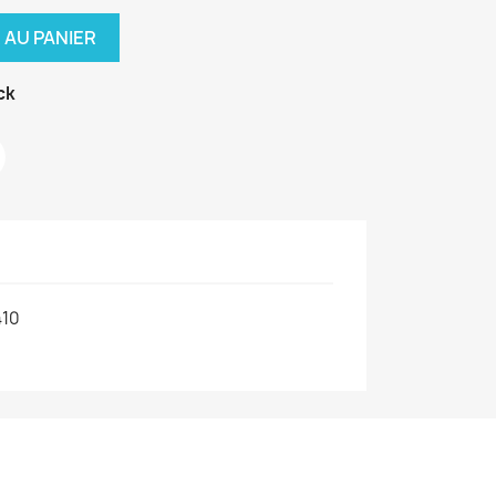
 AU PANIER
ck
410