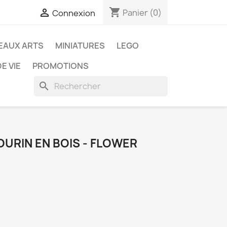
shopping_cart

Panier
(0)
Connexion
EAUX ARTS
MINIATURES
LEGO
E VIE
PROMOTIONS
search
URIN EN BOIS - FLOWER