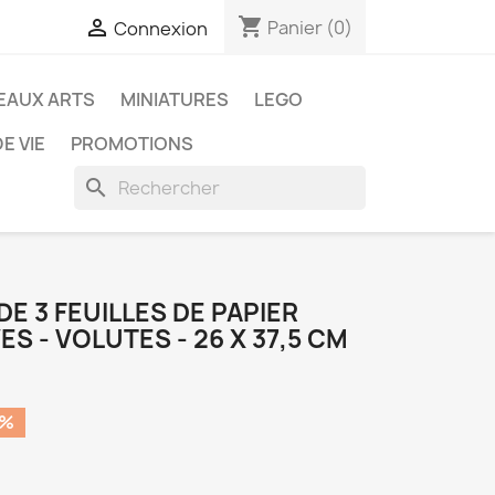
shopping_cart

Panier
(0)
Connexion
EAUX ARTS
MINIATURES
LEGO
E VIE
PROMOTIONS
search
E 3 FEUILLES DE PAPIER
S - VOLUTES - 26 X 37,5 CM
0%