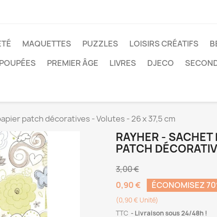
ÉTÉ
MAQUETTES
PUZZLES
LOISIRS CRÉATIFS
B
POUPÉES
PREMIER ÂGE
LIVRES
DJECO
SECOND
papier patch décoratives - Volutes - 26 x 37,5 cm
RAYHER - SACHET D
PATCH DÉCORATIVE
3,00 €
0,90 €
ÉCONOMISEZ 7
(0,90 € Unité)
TTC
Livraison sous 24/48h !