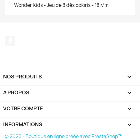
Wonder Kids - Jeu de 8 dés coloris - 18 Mm
Facebook
NOS PRODUITS

A PROPOS

VOTRE COMPTE

INFORMATIONS
keyboard_arrow_down
© 2026 - Boutique en ligne créée avec PrestaShop™