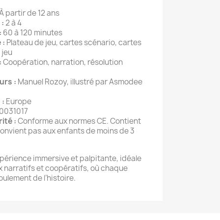
À partir de 12 ans
:
2 à 4
:
60 à 120 minutes
 :
Plateau de jeu, cartes scénario, cartes
 jeu
:
Coopération, narration, résolution
urs :
Manuel Rozoy, illustré par Asmodee
 :
Europe
0031017
ité :
Conforme aux normes CE. Contient
convient pas aux enfants de moins de 3
xpérience immersive et palpitante, idéale
x narratifs et coopératifs, où chaque
oulement de l’histoire.