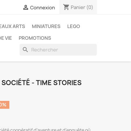
shopping_cart

Panier
(0)
Connexion
EAUX ARTS
MINIATURES
LEGO
E VIE
PROMOTIONS
search
 SOCIÉTÉ - TIME STORIES
50%
ciété coopératif d’aventure et d’enquête où