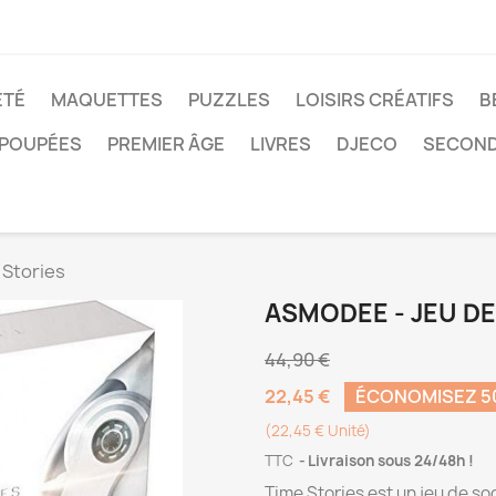
ÉTÉ
MAQUETTES
PUZZLES
LOISIRS CRÉATIFS
B
POUPÉES
PREMIER ÂGE
LIVRES
DJECO
SECOND
 Stories
ASMODEE - JEU DE
44,90 €
22,45 €
ÉCONOMISEZ 
(22,45 € Unité)
TTC
Livraison sous 24/48h !
Time Stories est un jeu de so