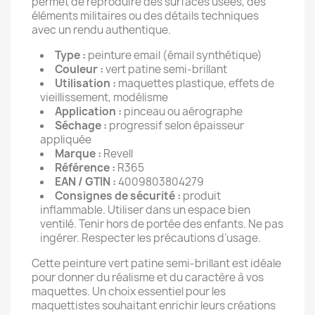
permet de reproduire des surfaces usées, des
éléments militaires ou des détails techniques
avec un rendu authentique.
Type :
peinture email (émail synthétique)
Couleur :
vert patine semi-brillant
Utilisation :
maquettes plastique, effets de
vieillissement, modélisme
Application :
pinceau ou aérographe
Séchage :
progressif selon épaisseur
appliquée
Marque :
Revell
Référence :
R365
EAN / GTIN :
4009803804279
Consignes de sécurité :
produit
inflammable. Utiliser dans un espace bien
ventilé. Tenir hors de portée des enfants. Ne pas
ingérer. Respecter les précautions d’usage.
Cette peinture vert patine semi-brillant est idéale
pour donner du réalisme et du caractère à vos
maquettes. Un choix essentiel pour les
maquettistes souhaitant enrichir leurs créations