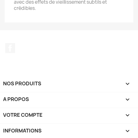
avec des effets de vieillissement subtils et
crédibles.
Facebook
NOS PRODUITS

A PROPOS

VOTRE COMPTE

INFORMATIONS
keyboard_arrow_down