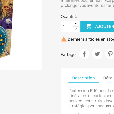
itinéraires pour enrichir vos
prolonger vos aventures ferro
Quantité

AJOUTER

Derniers articles en sto
Partager
Description
Détai
L’extension 1910 pour Le
itinéraires et cartes pour
peuvent construire davan
stratégies pour accumul