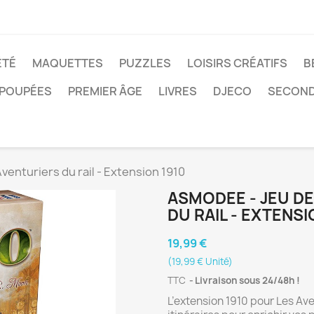
ÉTÉ
MAQUETTES
PUZZLES
LOISIRS CRÉATIFS
B
POUPÉES
PREMIER ÂGE
LIVRES
DJECO
SECOND
venturiers du rail - Extension 1910
ASMODEE - JEU DE
DU RAIL - EXTENSI
19,99 €
(19,99 € Unité)
TTC
Livraison sous 24/48h !
L’extension 1910 pour Les Ave