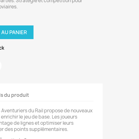
 parties. Stratégie et compétition pour
viaires.
 AU PANIER
ck
ls du produit
s Aventuriers du Rail propose de nouveaux
 enrichir le jeu de base. Les joueurs
tage de lignes et optimiser leurs
er des points supplémentaires.