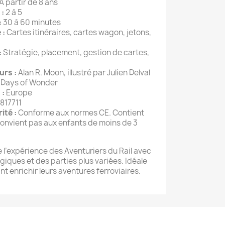
À partir de 8 ans
:
2 à 5
:
30 à 60 minutes
 :
Cartes itinéraires, cartes wagon, jetons,
:
Stratégie, placement, gestion de cartes,
urs :
Alan R. Moon, illustré par Julien Delval
 Days of Wonder
 :
Europe
817711
ité :
Conforme aux normes CE. Contient
convient pas aux enfants de moins de 3
e l’expérience des Aventuriers du Rail avec
iques et des parties plus variées. Idéale
nt enrichir leurs aventures ferroviaires.