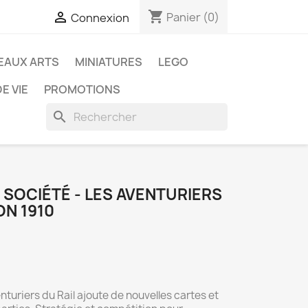
shopping_cart

Panier
(0)
Connexion
EAUX ARTS
MINIATURES
LEGO
E VIE
PROMOTIONS
search
 SOCIÉTÉ - LES AVENTURIERS
ON 1910
nturiers du Rail ajoute de nouvelles cartes et