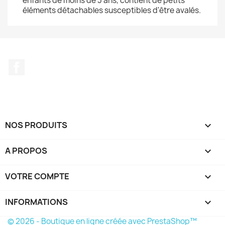
enfants de moins de 3 ans, contient de petits
éléments détachables susceptibles d'être avalés.
Facebook
NOS PRODUITS

A PROPOS

VOTRE COMPTE

INFORMATIONS
keyboard_arrow_down
© 2026 - Boutique en ligne créée avec PrestaShop™