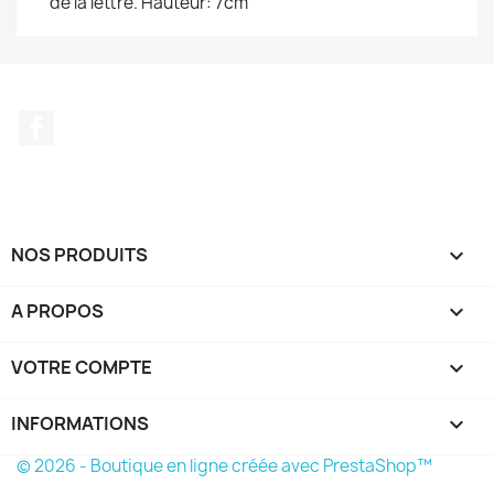
de la lettre. Hauteur: 7cm
Facebook
NOS PRODUITS

A PROPOS

VOTRE COMPTE

INFORMATIONS
keyboard_arrow_down
© 2026 - Boutique en ligne créée avec PrestaShop™