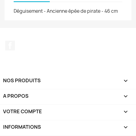
Déguisement - Ancienne épée de pirate - 46 cm
Facebook
NOS PRODUITS

A PROPOS

VOTRE COMPTE

INFORMATIONS
keyboard_arrow_down