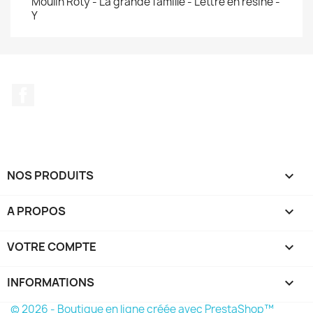
Moulin Roty - La grande famille - Lettre en résine -
Y
Facebook
NOS PRODUITS

A PROPOS

VOTRE COMPTE

INFORMATIONS
keyboard_arrow_down
© 2026 - Boutique en ligne créée avec PrestaShop™