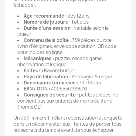
échapper.
Âge recommandé :
dès 12 ans
Nombre de joueurs :
1 et plus
Durée d’une session :
variable selon le
joueur
Contenu de la boîte :
759 pièces puzzle,
livret d’énigmes, enveloppe solution, QR code
pour indices en ligne
Mécaniques :
puzzle, escape game,
observation et logique
Éditeur :
Ravensburger
Pays de fabrication :
Allemagne/Europe
Dimensions terminées :
70 × 50 cm
EAN / GTIN :
4005556199570
Consignes de sécurité :
petites pièces, ne
convient pas aux enfants de moins de 3 ans
(norme CE)
Un défi immersif mêlant reconstitution et enquête
dans un décor mystérieux : tentez de percer tous
les secrets du temple avant de vous échapper !