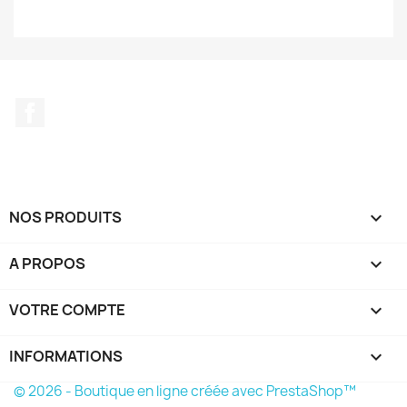
Facebook
NOS PRODUITS

A PROPOS

VOTRE COMPTE

INFORMATIONS
keyboard_arrow_down
© 2026 - Boutique en ligne créée avec PrestaShop™