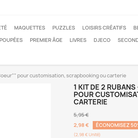
ÉTÉ
MAQUETTES
PUZZLES
LOISIRS CRÉATIFS
B
POUPÉES
PREMIER ÂGE
LIVRES
DJECO
SECOND
"Coeur"" pour customisation, scrapbooking ou carterie
1 KIT DE 2 RUBAN
POUR CUSTOMISA
CARTERIE
5,95 €
2,98 €
ÉCONOMISEZ 5
(2,98 € Unité)