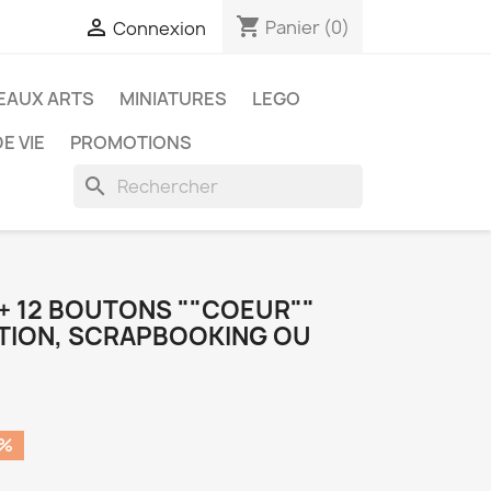
shopping_cart

Panier
(0)
Connexion
EAUX ARTS
MINIATURES
LEGO
E VIE
PROMOTIONS
search
S + 12 BOUTONS ""COEUR""
TION, SCRAPBOOKING OU
0%