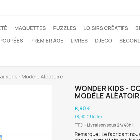
ÉTÉ
MAQUETTES
PUZZLES
LOISIRS CRÉATIFS
B
POUPÉES
PREMIER ÂGE
LIVRES
DJECO
SECOND
camions - Modèle Aléatoire
WONDER KIDS - CO
MODÈLE ALÉATOIR
8,90 €
(8,90 € Unité)
TTC
Livraison sous 24/48h !
Remarque : Le fabricant nous