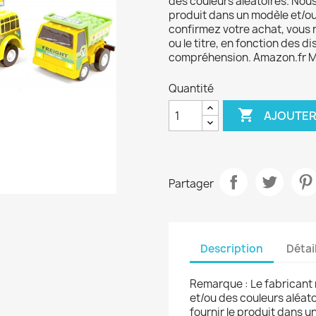
des couleurs aléatoires. Nous
produit dans un modèle et/ou
confirmez votre achat, vous 
ou le titre, en fonction des 
compréhension. Amazon.fr Mi
Quantité

AJOUTER
Partager
Description
Détai
Remarque : Le fabricant 
et/ou des couleurs aléat
fournir le produit dans u