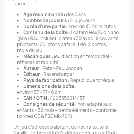
partie !
Âge recommandé :
dès 5 ans
Nombre de joueurs :
2–4 joueurs
Durée d’une partie :
environ 15–20 minutes
Contenu de la boîte :
1 cafard Hex Bug Nano
(pile LR44 incluse), plateau 3D avec 18 couverts
pivotants, 20 jetons cafard, 1 dé, 2 portes, 1
règle du jeu
Mécaniques :
jeu d’action en temps réel –
réflexes et rapidité
Auteur :
Peter‑Paul Joopen
Éditeur :
Ravensburger
Pays de fabrication :
République tchèque
Dimensions de la boîte :
environ 37 × 27 × 6 cm
EAN / GTIN :
4005556214433
Consignes de sécurité :
non adapté aux
enfants < 36 mois – petits éléments – conforme
normes CE & FSC Mix 70 %
Un jeu d’adresse palpitant qui ravira toute la
famille : rythme effréné, défis rapides et café du