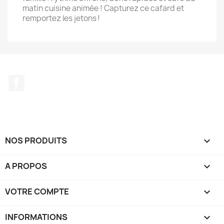
matin cuisine animée ! Capturez ce cafard et
remportez les jetons !
Facebook
NOS PRODUITS

A PROPOS

VOTRE COMPTE

INFORMATIONS
keyboard_arrow_down