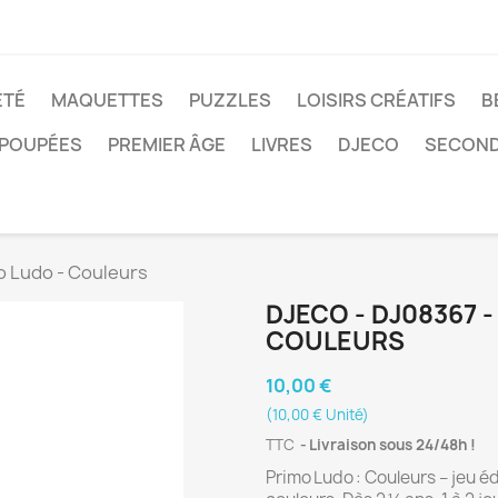
ÉTÉ
MAQUETTES
PUZZLES
LOISIRS CRÉATIFS
B
POUPÉES
PREMIER ÂGE
LIVRES
DJECO
SECOND
o Ludo - Couleurs
DJECO - DJ08367 
COULEURS
10,00 €
(10,00 € Unité)
TTC
Livraison sous 24/48h !
Primo Ludo : Couleurs – jeu é