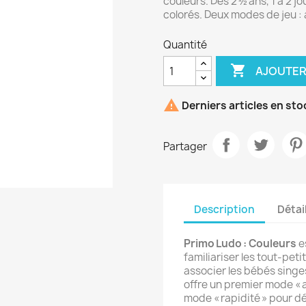
couleurs. Dès 2 ½ ans, 1 à 2
colorés. Deux modes de jeu : 
Quantité

AJOUTER

Derniers articles en sto
Partager
Description
Détai
Primo Ludo : Couleurs
e
familiariser les tout-pet
associer les bébés singe
offre un premier mode « 
mode « rapidité » pour dé