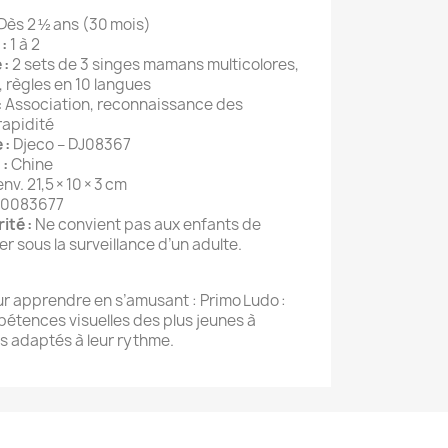
Dès 2 ½ ans (30 mois)
:
1 à 2
 :
2 sets de 3 singes mamans multicolores,
 règles en 10 langues
:
Association, reconnaissance des
rapidité
 :
Djeco – DJ08367
 :
Chine
nv. 21,5 × 10 × 3 cm
0083677
ité :
Ne convient pas aux enfants de
er sous la surveillance d’un adulte.
ur apprendre en s’amusant : Primo Ludo :
pétences visuelles des plus jeunes à
es adaptés à leur rythme.