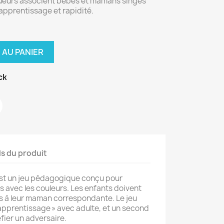
 joueurs associent bébés et mamans singes
apprentissage et rapidité.
 AU PANIER
ck
ls du produit
st un jeu pédagogique conçu pour
its avec les couleurs. Les enfants doivent
s à leur maman correspondante. Le jeu
apprentissage » avec adulte, et un second
fier un adversaire.