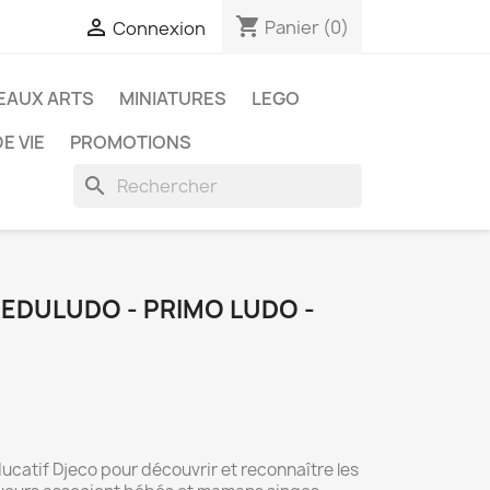
shopping_cart

Panier
(0)
Connexion
EAUX ARTS
MINIATURES
LEGO
E VIE
PROMOTIONS
search
- EDULUDO - PRIMO LUDO -
ducatif Djeco pour découvrir et reconnaître les