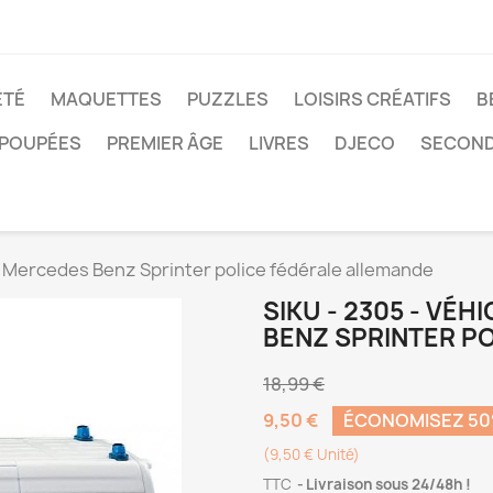
ÉTÉ
MAQUETTES
PUZZLES
LOISIRS CRÉATIFS
B
POUPÉES
PREMIER ÂGE
LIVRES
DJECO
SECOND
 - Mercedes Benz Sprinter police fédérale allemande
SIKU - 2305 - VÉ
BENZ SPRINTER P
18,99 €
9,50 €
ÉCONOMISEZ 5
(9,50 € Unité)
TTC
Livraison sous 24/48h !