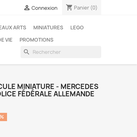
shopping_cart

Panier
(0)
Connexion
EAUX ARTS
MINIATURES
LEGO
E VIE
PROMOTIONS
search
HICULE MINIATURE - MERCEDES
OLICE FÉDÉRALE ALLEMANDE
0%