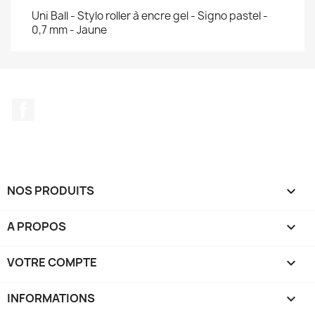
Uni Ball - Stylo roller à encre gel - Signo pastel -
0,7 mm - Jaune
Facebook
NOS PRODUITS

A PROPOS

VOTRE COMPTE

INFORMATIONS
keyboard_arrow_down