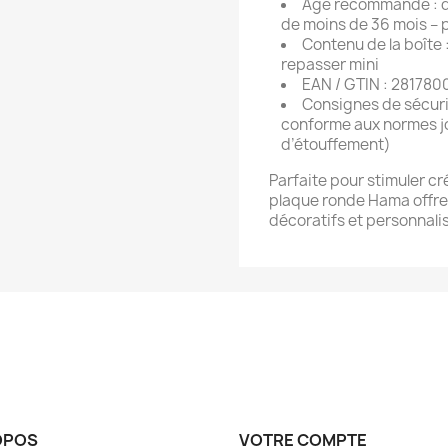
Âge recommandé : dè
de moins de 36 mois – 
Contenu de la boîte 
repasser mini
EAN / GTIN : 28178
Consignes de sécurit
conforme aux normes jo
d’étouffement)
Parfaite pour stimuler cr
plaque ronde Hama offre 
décoratifs et personnali
OPOS
VOTRE COMPTE