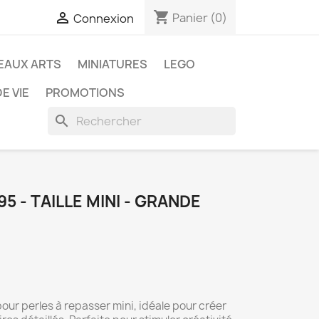
shopping_cart

Panier
(0)
Connexion
EAUX ARTS
MINIATURES
LEGO
E VIE
PROMOTIONS
search
95 - TAILLE MINI - GRANDE
r perles à repasser mini, idéale pour créer