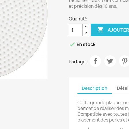
facilement des motifs circulai
et précision dès 10 ans.
Quantité

AJOUTER

En stock
Partager
Description
Détai
Cette grande plaque ron
permet de réaliser des mo
Compatible avec toutes le
placement des perles et e