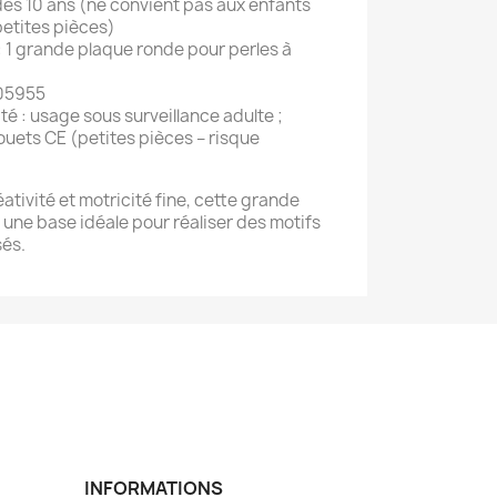
s 10 ans (ne convient pas aux enfants
petites pièces)
: 1 grande plaque ronde pour perles à
005955
é : usage sous surveillance adulte ;
uets CE (petites pièces – risque
éativité et motricité fine, cette grande
une base idéale pour réaliser des motifs
sés.
INFORMATIONS