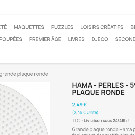
ÉTÉ
MAQUETTES
PUZZLES
LOISIRS CRÉATIFS
B
POUPÉES
PREMIER ÂGE
LIVRES
DJECO
SECOND
 - grande plaque ronde
HAMA - PERLES - 5
PLAQUE RONDE
2,49 €
(2,49 € Unité)
TTC
Livraison sous 24/48h !
Grande plaque ronde Hama pou