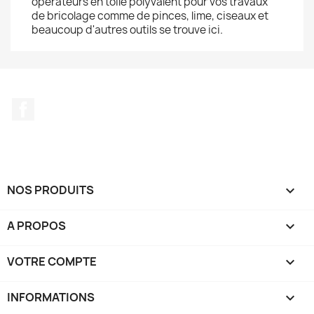
opérateurs en toile polyvalent pour vos travaux
de bricolage comme de pinces, lime, ciseaux et
beaucoup d'autres outils se trouve ici.
Facebook
NOS PRODUITS

A PROPOS

VOTRE COMPTE

INFORMATIONS
keyboard_arrow_down