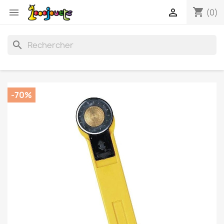
shopping_cart


(0)
search
-70%