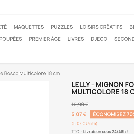
ÉTÉ
MAQUETTES
PUZZLES
LOISIRS CRÉATIFS
B
POUPÉES
PREMIER ÂGE
LIVRES
DJECO
SECOND
he Bosco Multicolore 18 cm
LELLY - MIGNON F
MULTICOLORE 18 
16,90 €
5,07 €
ÉCONOMISEZ 7
(5,07 € Unité)
TTC
Livraison sous 24/48h !