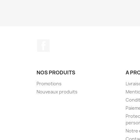
Facebook
NOS PRODUITS
A PR
Promotions
Livrai
Nouveaux produits
Mentio
Condit
Paieme
Protec
person
Notre 
Conta