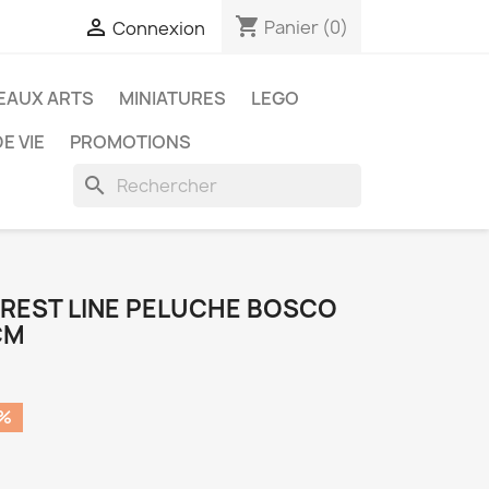
shopping_cart

Panier
(0)
Connexion
EAUX ARTS
MINIATURES
LEGO
E VIE
PROMOTIONS
search
OREST LINE PELUCHE BOSCO
CM
0%