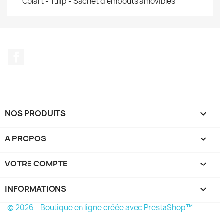
Colart - Tulip - Sachet d'embouts amovibles
Facebook
NOS PRODUITS

A PROPOS

VOTRE COMPTE

INFORMATIONS
keyboard_arrow_down
© 2026 - Boutique en ligne créée avec PrestaShop™