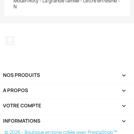
Moulin Roty - La grande famille - Lettre en résine -
N
Facebook
NOS PRODUITS

A PROPOS

VOTRE COMPTE

INFORMATIONS
keyboard_arrow_down
© 2026 - Boutique en ligne créée avec PrestaShop™