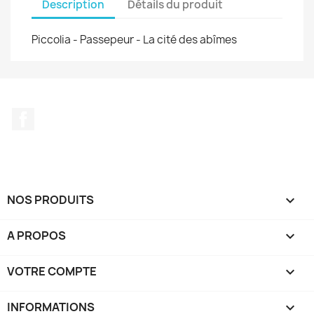
Description
Détails du produit
Piccolia - Passepeur - La cité des abîmes
Facebook
NOS PRODUITS

A PROPOS

VOTRE COMPTE

INFORMATIONS
keyboard_arrow_down