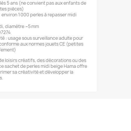
s 5 ans (ne convient pas aux enfants de
ites pièces)
: environ 1 000 perles à repasser midi
midi, diamètre ~5 mm
07274
é : usage sous surveillance adulte pour
 conforme aux normes jouets CE (petites
ffement)
de loisirs créatifs, des décorations ou des
e sachet de perles midi beige Hama offre
rimer sa créativité et développer la
s.