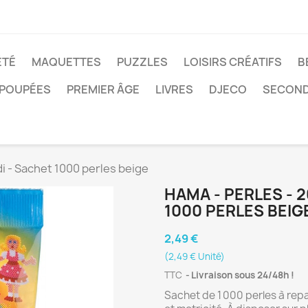
ÉTÉ
MAQUETTES
PUZZLES
LOISIRS CRÉATIFS
B
POUPÉES
PREMIER ÂGE
LIVRES
DJECO
SECOND
idi - Sachet 1000 perles beige
HAMA - PERLES - 2
1000 PERLES BEIG
2,49 €
(2,49 € Unité)
TTC
Livraison sous 24/48h !
Sachet de 1 000 perles à rep