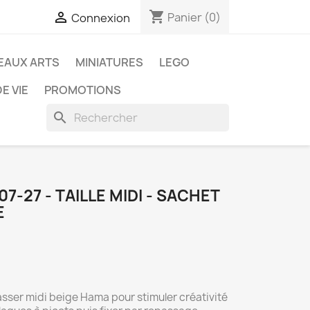
shopping_cart

Panier
(0)
Connexion
EAUX ARTS
MINIATURES
LEGO
E VIE
PROMOTIONS
search
07-27 - TAILLE MIDI - SACHET
E
asser midi beige Hama pour stimuler créativité