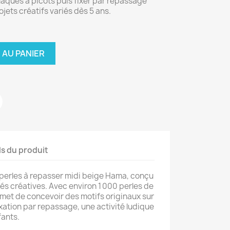
plaques à picots puis fixer par repassage
ojets créatifs variés dès 5 ans.
 AU PANIER
ls du produit
perles à repasser midi beige Hama, conçu
és créatives. Avec environ 1 000 perles de
ermet de concevoir des motifs originaux sur
xation par repassage, une activité ludique
fants.