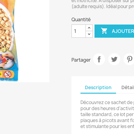
et motricité. À disposer sur 
(adulte requis). Idéal pour pr
Quantité

AJOUTER
Partager
Description
Détai
Découvrez ce sachet de 
pour des heures d’activit
taille standard, ce lot p
plaques à picots avant fi
et stimulante pour les en