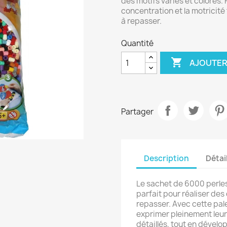
des motifs variés et colorés. P
concentration et la motricité
à repasser.
Quantité

AJOUTER
Partager
Description
Détai
Le sachet de 6000 perle
parfait pour réaliser des
repasser. Avec cette pal
exprimer pleinement leur 
détaillés, tout en dévelo