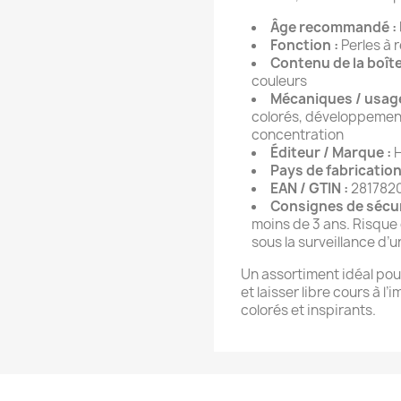
Âge recommandé :
Fonction :
Perles à 
Contenu de la boîte
couleurs
Mécaniques / usage
colorés, développement 
concentration
Éditeur / Marque :
Pays de fabrication
EAN / GTIN :
281782
Consignes de sécur
moins de 3 ans. Risque 
sous la surveillance d’
Un assortiment idéal pou
et laisser libre cours à 
colorés et inspirants.