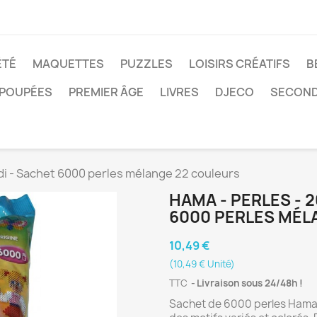
ÉTÉ
MAQUETTES
PUZZLES
LOISIRS CRÉATIFS
B
POUPÉES
PREMIER ÂGE
LIVRES
DJECO
SECOND
Midi - Sachet 6000 perles mélange 22 couleurs
HAMA - PERLES - 2
6000 PERLES MÉL
10,49 €
(10,49 € Unité)
TTC
Livraison sous 24/48h !
Sachet de 6000 perles Hama 