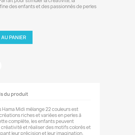
arfait pour stimuler la créativité, la
 fine des enfants et des passionnés de perles
 AU PANIER
ls du produit
s Hama Midi mélange 22 couleurs est
 créations riches et variées en perles à
ette complète, les enfants peuvent
créativité et réaliser des motifs colorés et
ppant leur précision et leur imagination.