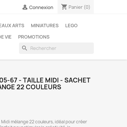
shopping_cart

Panier
(0)
Connexion
EAUX ARTS
MINIATURES
LEGO
E VIE
PROMOTIONS
search
05-67 - TAILLE MIDI - SACHET
ANGE 22 COULEURS
Midi mélange 22 couleurs, idéal pour créer