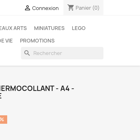
shopping_cart

Panier
(0)
Connexion
EAUX ARTS
MINIATURES
LEGO
E VIE
PROMOTIONS
search
HERMOCOLLANT - A4 -
E
0%