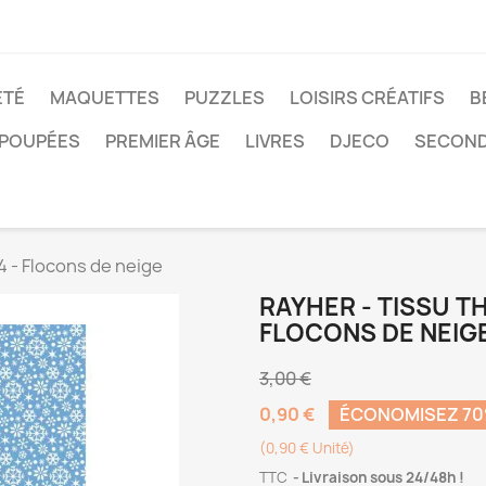
ÉTÉ
MAQUETTES
PUZZLES
LOISIRS CRÉATIFS
B
POUPÉES
PREMIER ÂGE
LIVRES
DJECO
SECOND
4 - Flocons de neige
RAYHER - TISSU T
FLOCONS DE NEIG
3,00 €
0,90 €
ÉCONOMISEZ 7
(0,90 € Unité)
TTC
Livraison sous 24/48h !