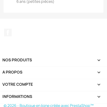
6 ans (petites pièces)
Facebook
NOS PRODUITS

A PROPOS

VOTRE COMPTE

INFORMATIONS
keyboard_arrow_down
© 2026 - Boutique en ligne créée avec PrestaShop™