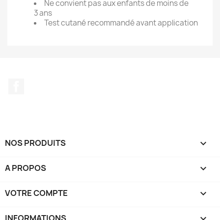
Ne convient pas aux enfants de moins de
3 ans
Test cutané recommandé avant application
Facebook
NOS PRODUITS

A PROPOS

VOTRE COMPTE

INFORMATIONS
keyboard_arrow_down