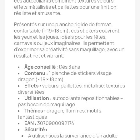
ces autocollants combinent textures velours,
effets métallisés et paillettes pour une finition
réaliste et amusante.
Présentés sur une planche rigide de format
confortable (~19×18 cm), ces stickers couvrent
les yeux et les joues, idéals pour les fêtes,
carnavals ou jeux imaginaires. Ils permettent
d’exprimer sa créativité sans maquillage, avec un
résultat net et vibrant.
Âge conseillé :
Dès 3 ans
Contenu :
1 planche de stickers visage
dragon (~19 × 18 cm)
Effets :
velours, paillettes, métallisé, textures
diversifiées
Utilisation :
autocollants repositionnables –
pas besoin de maquillage
Thèmes :
dragon, flammes, motifs
fantastiques
EAN :
3070900092174
Sécurité :
À utiliser sous la surveillance d’un adulte