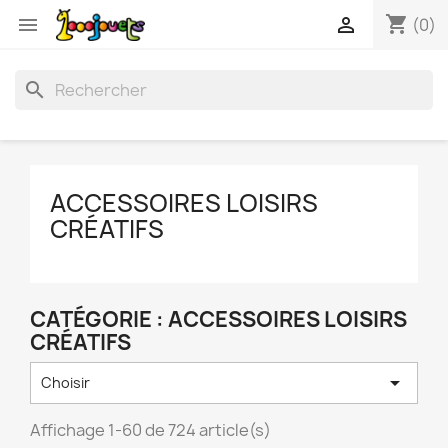
shopping_cart


(0)
search
ACCESSOIRES LOISIRS
CRÉATIFS
CATÉGORIE : ACCESSOIRES LOISIRS
CRÉATIFS

Choisir
Affichage 1-60 de 724 article(s)