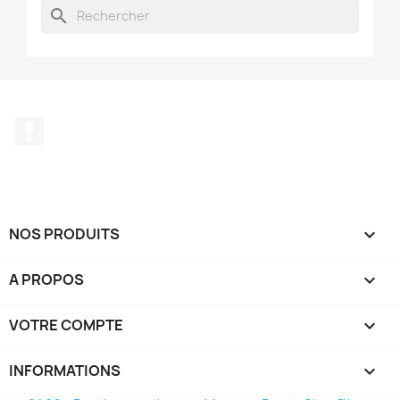
search
Facebook
NOS PRODUITS

A PROPOS

VOTRE COMPTE

INFORMATIONS
keyboard_arrow_down