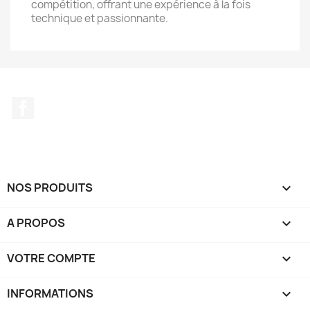
compétition, offrant une expérience à la fois
technique et passionnante.
Facebook
NOS PRODUITS

A PROPOS

VOTRE COMPTE

INFORMATIONS
keyboard_arrow_down