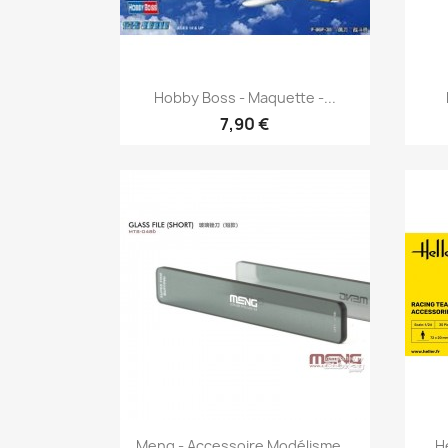
Aperçu rapide

Hobby Boss - Maquette -...
7,90 €
Aperçu rapide

Meng - Accessoire Modélisme...
H