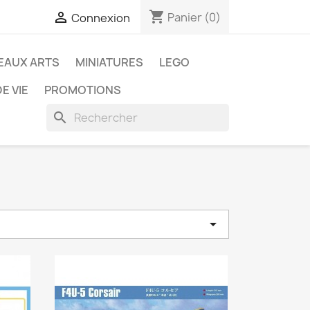
shopping_cart

Panier
(0)
Connexion
EAUX ARTS
MINIATURES
LEGO
E VIE
PROMOTIONS
search
