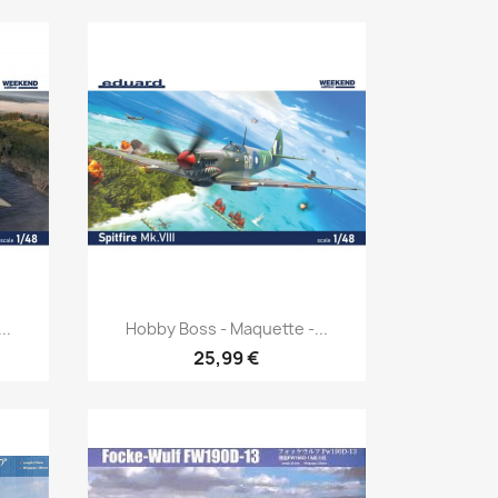
Aperçu rapide

..
Hobby Boss - Maquette -...
25,99 €