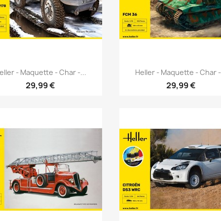
Aperçu rapide
Aperçu rapide


eller - Maquette - Char -...
Heller - Maquette - Char -.
29,99 €
29,99 €