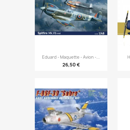
Aperçu rapide

Eduard - Maquette - Avion -...
H
26,50 €