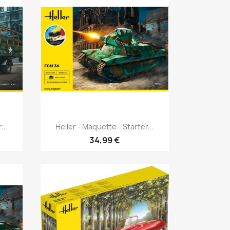
Aperçu rapide

...
Heller - Maquette - Starter...
34,99 €