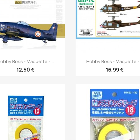
Aperçu rapide
Aperçu rapide


obby Boss - Maquette -...
Hobby Boss - Maquette -.
12,50 €
16,99 €