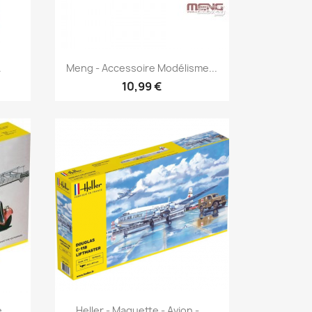
Aperçu rapide

.
Meng - Accessoire Modélisme...
10,99 €
Aperçu rapide

...
Heller - Maquette - Avion -...