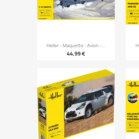
Aperçu rapide

Heller - Maquette - Avion -...
H
44,99 €