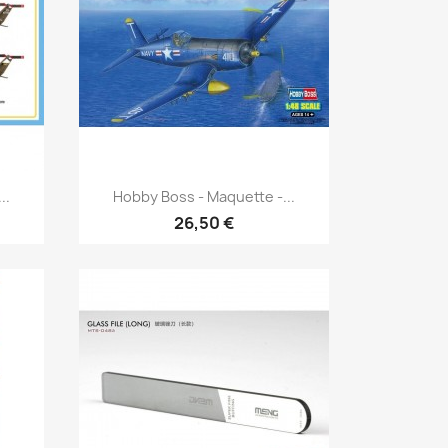
Aperçu rapide

..
Hobby Boss - Maquette -...
26,50 €