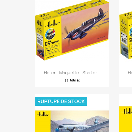
Aperçu rapide

Heller - Maquette - Starter...
He
11,99 €
RUPTURE DE STOCK