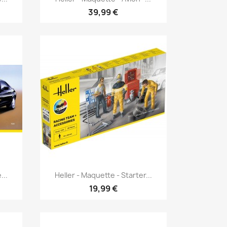
39,99 €
Aperçu rapide

...
Heller - Maquette - Starter...
19,99 €