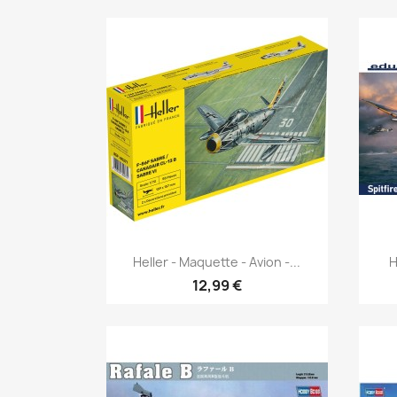
Aperçu rapide

Heller - Maquette - Avion -...
H
12,99 €