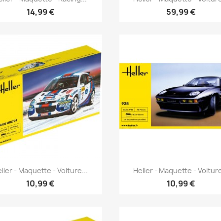
14,99 €
59,99 €
Aperçu rapide
Aperçu rapide


ller - Maquette - Voiture...
Heller - Maquette - Voiture
10,99 €
10,99 €