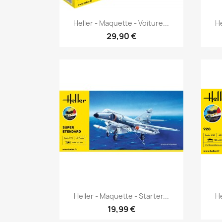
Aperçu rapide

Heller - Maquette - Voiture...
He
29,90 €
Aperçu rapide

Heller - Maquette - Starter...
He
19,99 €