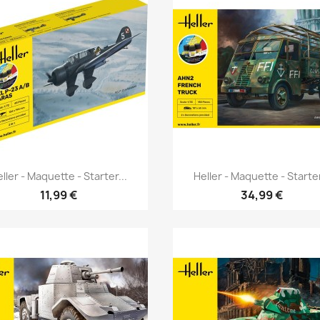
Aperçu rapide
Aperçu rapide


ller - Maquette - Starter...
Heller - Maquette - Starter
11,99 €
34,99 €