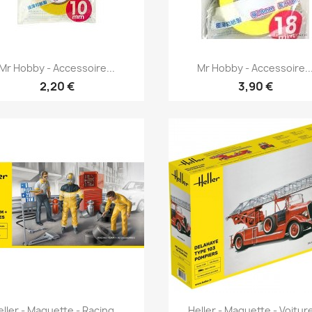
Aperçu rapide
Aperçu rapide


Mr Hobby - Accessoire...
Mr Hobby - Accessoire..
2,20 €
3,90 €
Aperçu rapide
Aperçu rapide


eller - Maquette - Racing...
Heller - Maquette - Voiture