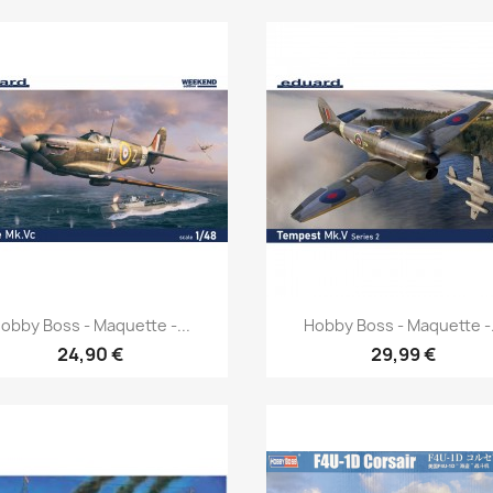
Aperçu rapide
Aperçu rapide


obby Boss - Maquette -...
Hobby Boss - Maquette -.
24,90 €
29,99 €