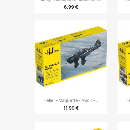
6,99 €
Aperçu rapide

Heller - Maquette - Avion -...
He
11,99 €