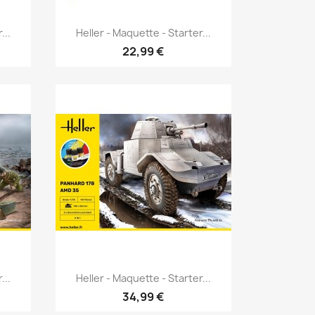
Aperçu rapide

...
Heller - Maquette - Starter...
22,99 €
Aperçu rapide

...
Heller - Maquette - Starter...
34,99 €