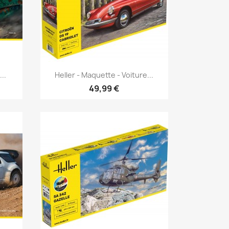
Aperçu rapide

..
Heller - Maquette - Voiture...
49,99 €