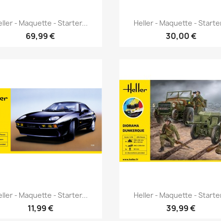
Aperçu rapide
Aperçu rapide


ller - Maquette - Starter...
Heller - Maquette - Starter
69,99 €
30,00 €
Aperçu rapide
Aperçu rapide


ller - Maquette - Starter...
Heller - Maquette - Starter
11,99 €
39,99 €