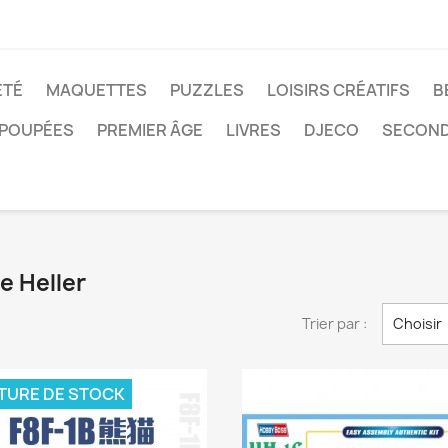
ÉTÉ
MAQUETTES
PUZZLES
LOISIRS CRÉATIFS
B
POUPÉES
PREMIER ÂGE
LIVRES
DJECO
SECOND
e Heller
Trier par :
Choisir
TURE DE STOCK