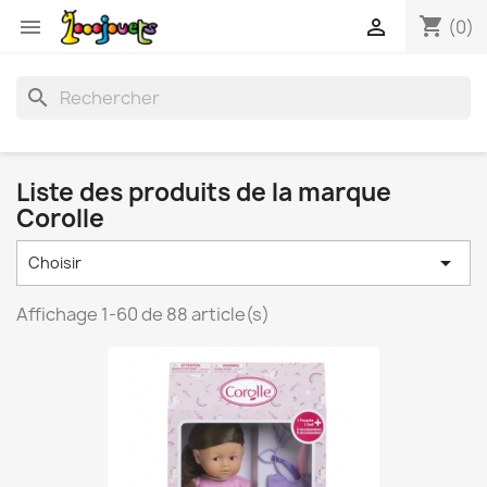
shopping_cart


(0)
search
Liste des produits de la marque
Corolle

Choisir
Affichage 1-60 de 88 article(s)