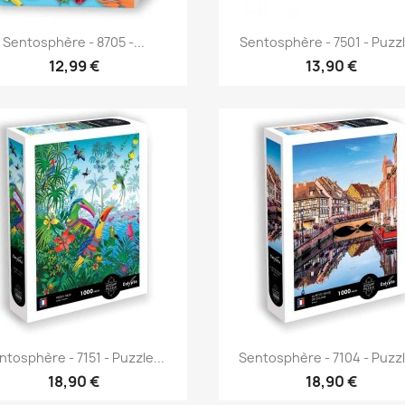
Aperçu rapide
Aperçu rapide


Sentosphère - 8705 -...
Sentosphère - 7501 - Puzzl
12,99 €
13,90 €
Aperçu rapide
Aperçu rapide


ntosphère - 7151 - Puzzle...
Sentosphère - 7104 - Puzzl
18,90 €
18,90 €