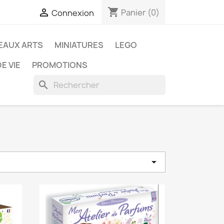
shopping_cart

Panier
(0)
Connexion
EAUX ARTS
MINIATURES
LEGO
E VIE
PROMOTIONS
search
