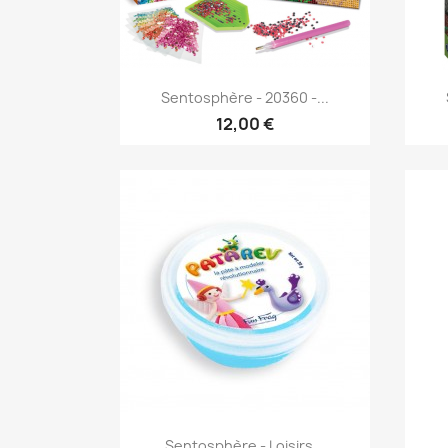
Aperçu rapide

Sentosphère - 20360 -...
12,00 €
Aperçu rapide

Sentosphère - Loisirs...