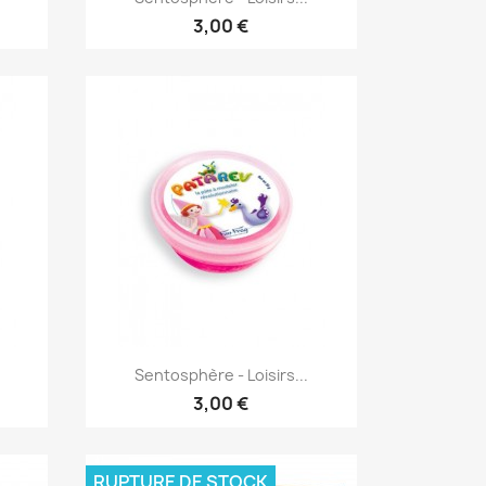
3,00 €
Aperçu rapide

Sentosphère - Loisirs...
3,00 €
RUPTURE DE STOCK