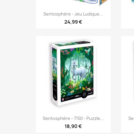
Aperçu rapide

Sentosphère - Jeu Ludique...
24,99 €
Aperçu rapide

Sentosphère - 7150 - Puzzle...
Se
18,90 €