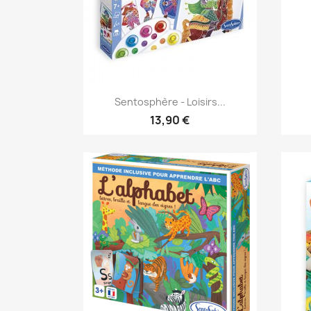
Aperçu rapide

Sentosphère - Loisirs...
13,90 €