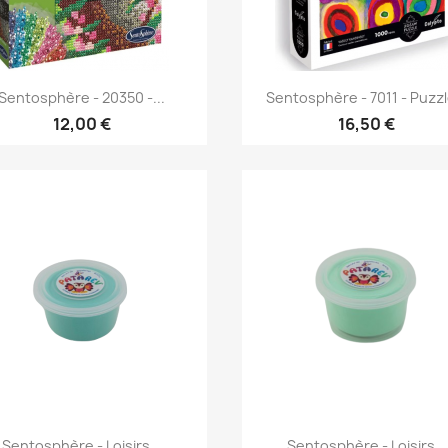
Aperçu rapide
Aperçu rapide


Sentosphère - 20350 -...
Sentosphère - 7011 - Puzzle
12,00 €
16,50 €
Aperçu rapide
Aperçu rapide


Sentosphère - Loisirs...
Sentosphère - Loisirs...