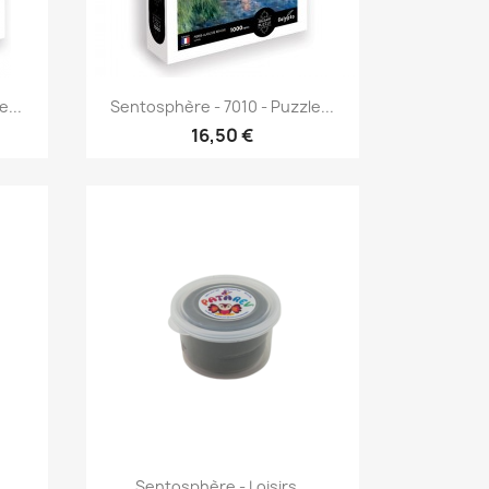
Aperçu rapide

...
Sentosphère - 7010 - Puzzle...
16,50 €
Aperçu rapide

Sentosphère - Loisirs...