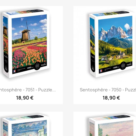
Aperçu rapide
Aperçu rapide


tosphère - 7051 - Puzzle...
Sentosphère - 7050 - Puzzl
18,90 €
18,90 €