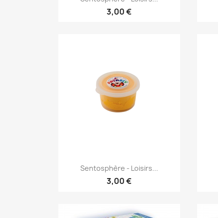
3,00 €
Aperçu rapide

Sentosphère - Loisirs...
3,00 €