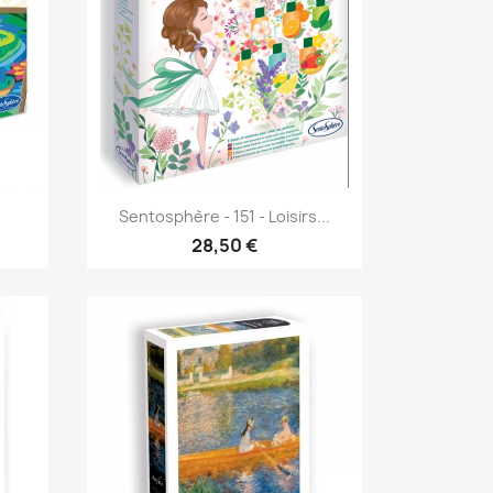
Aperçu rapide

Sentosphère - 151 - Loisirs...
28,50 €