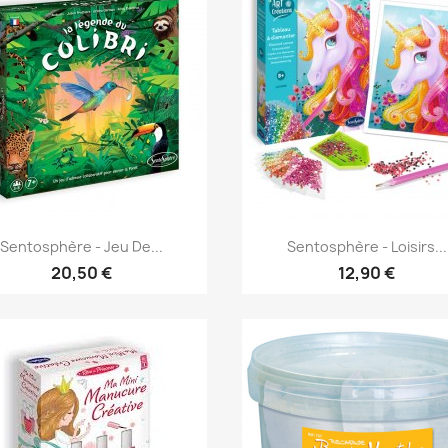
Aperçu rapide
Aperçu rapide


Sentosphère - Jeu De...
Sentosphère - Loisirs...
20,50 €
12,90 €