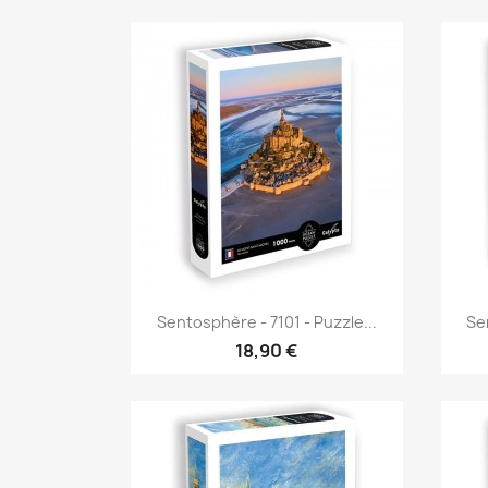
Aperçu rapide

Sentosphère - 7101 - Puzzle...
Sen
18,90 €