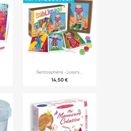
Aperçu rapide

Sentosphère - Loisirs...
14,50 €