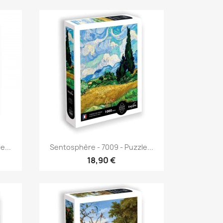
Aperçu rapide

e...
Sentosphère - 7009 - Puzzle...
18,90 €