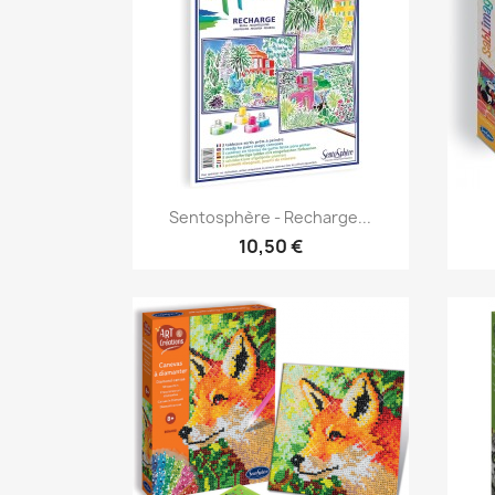
Aperçu rapide

Sentosphère - Recharge...
10,50 €