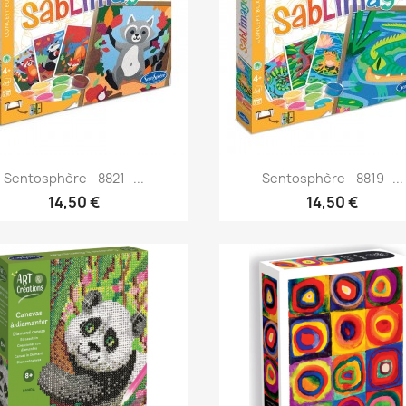
Aperçu rapide
Aperçu rapide


Sentosphère - 8821 -...
Sentosphère - 8819 -...
14,50 €
14,50 €