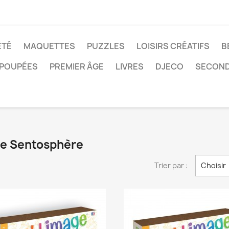
ÉTÉ
MAQUETTES
PUZZLES
LOISIRS CRÉATIFS
B
POUPÉES
PREMIER ÂGE
LIVRES
DJECO
SECOND
que Sentosphère
Trier par :
Choisir