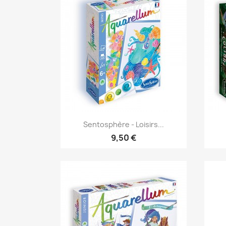
Aperçu rapide

Sentosphère - Loisirs...
9,50 €