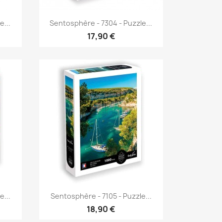
Aperçu rapide

e...
Sentosphère - 7304 - Puzzle...
17,90 €
Aperçu rapide

e...
Sentosphère - 7105 - Puzzle...
18,90 €