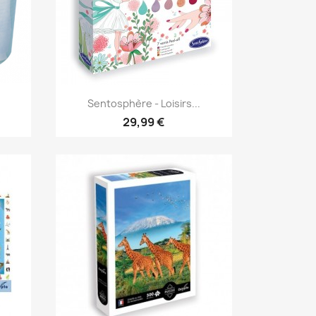
Aperçu rapide

Sentosphère - Loisirs...
29,99 €