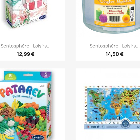
Aperçu rapide
Aperçu rapide


Sentosphère - Loisirs...
Sentosphère - Loisirs...
12,99 €
14,50 €