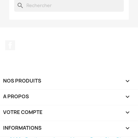
search
Facebook
NOS PRODUITS

A PROPOS

VOTRE COMPTE

INFORMATIONS
keyboard_arrow_down