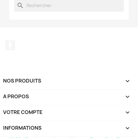
search
Facebook
NOS PRODUITS

A PROPOS

VOTRE COMPTE

INFORMATIONS
keyboard_arrow_down