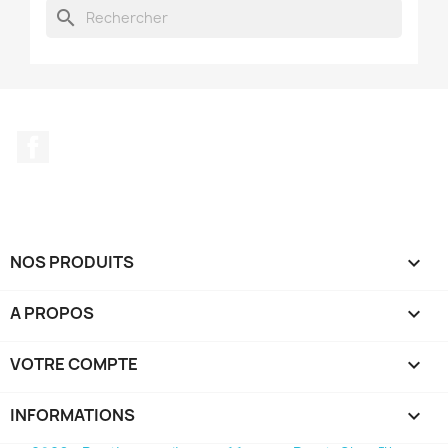
search
Facebook
NOS PRODUITS

A PROPOS

VOTRE COMPTE

INFORMATIONS
keyboard_arrow_down