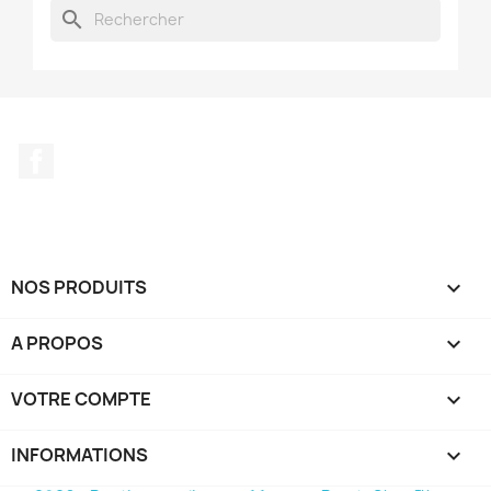
search
Facebook
NOS PRODUITS

A PROPOS

VOTRE COMPTE

INFORMATIONS
keyboard_arrow_down