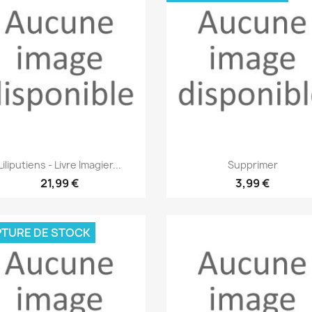
Aperçu rapide
Aperçu rapide


Liliputiens - Livre Imagier...
Supprimer
21,99 €
3,99 €
TURE DE STOCK