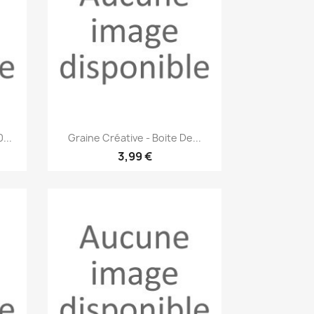
Aperçu rapide

...
Graine Créative - Boite De...
3,99 €