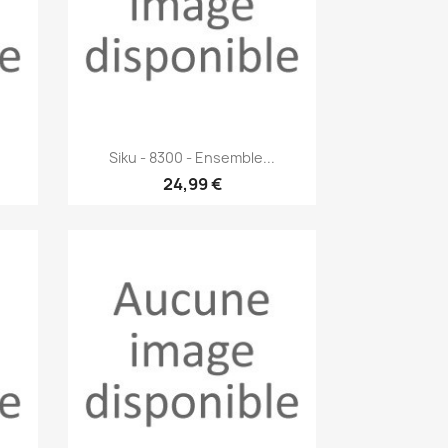
Aperçu rapide

Siku - 8300 - Ensemble...
24,99 €