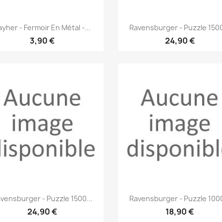
Aperçu rapide
Aperçu rapide


ayher - Fermoir En Métal -...
Ravensburger - Puzzle 1500
3,90 €
24,90 €
Aperçu rapide
Aperçu rapide


vensburger - Puzzle 1500...
Ravensburger - Puzzle 1000
24,90 €
18,90 €