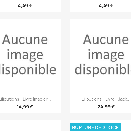
4,49 €
4,49 €
Aperçu rapide
Aperçu rapide


Liliputiens - Livre Imagier...
Liliputiens - Livre - Jack...
14,99 €
24,99 €
RUPTURE DE STOCK