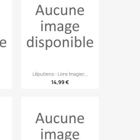
Aperçu rapide

Liliputiens - Livre Imagier...
14,99 €