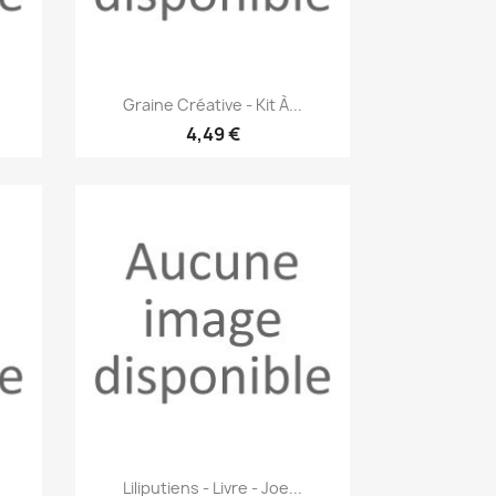
Aperçu rapide

Graine Créative - Kit À...
4,49 €
Aperçu rapide

Liliputiens - Livre - Joe...