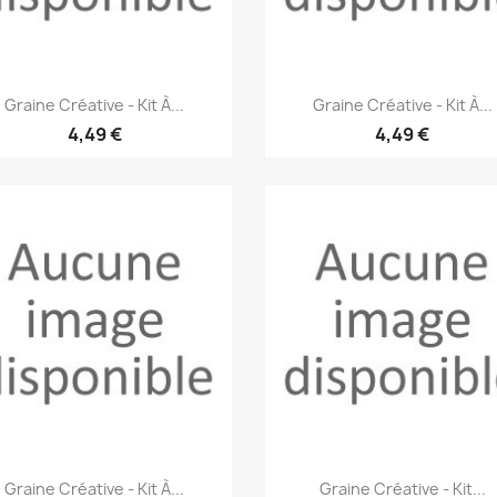
Aperçu rapide
Aperçu rapide


Graine Créative - Kit À...
Graine Créative - Kit À...
4,49 €
4,49 €
Aperçu rapide
Aperçu rapide


Graine Créative - Kit À...
Graine Créative - Kit...