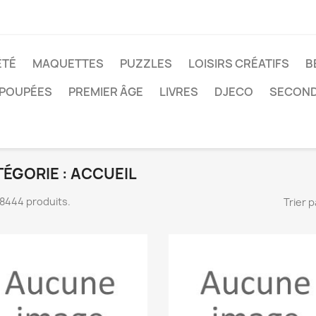
ÉTÉ
MAQUETTES
PUZZLES
LOISIRS CRÉATIFS
B
POUPÉES
PREMIER ÂGE
LIVRES
DJECO
SECOND
ÉGORIE : ACCUEIL
 18444 produits.
Trier p