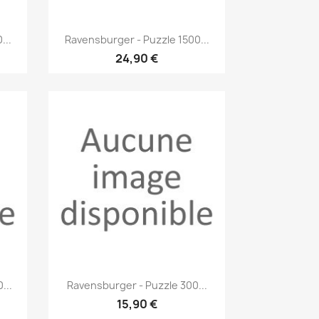
Aperçu rapide

...
Ravensburger - Puzzle 1500...
24,90 €
Aperçu rapide

...
Ravensburger - Puzzle 300...
15,90 €