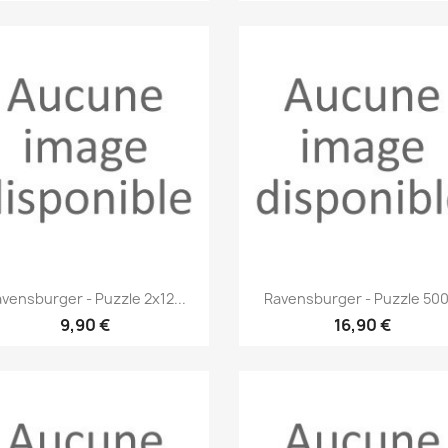
Aperçu rapide
Aperçu rapide


vensburger - Puzzle 2x12...
Ravensburger - Puzzle 500.
9,90 €
16,90 €