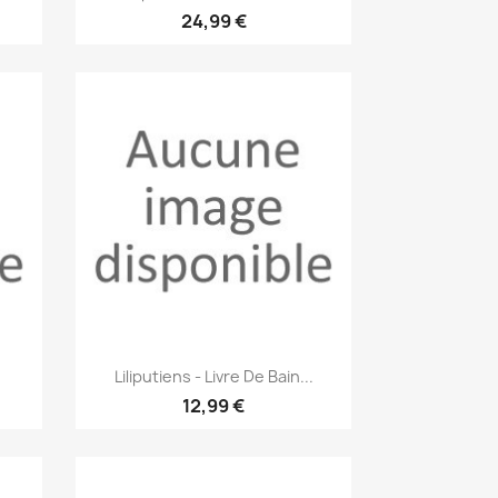
24,99 €
Aperçu rapide

Liliputiens - Livre De Bain...
12,99 €