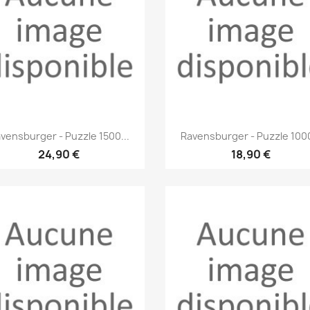
Aperçu rapide
Aperçu rapide


vensburger - Puzzle 1500...
Ravensburger - Puzzle 1000
24,90 €
18,90 €