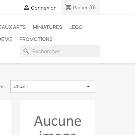
shopping_cart

Panier
(0)
Connexion
EAUX ARTS
MINIATURES
LEGO
E VIE
PROMOTIONS
search

ar :
Choisir