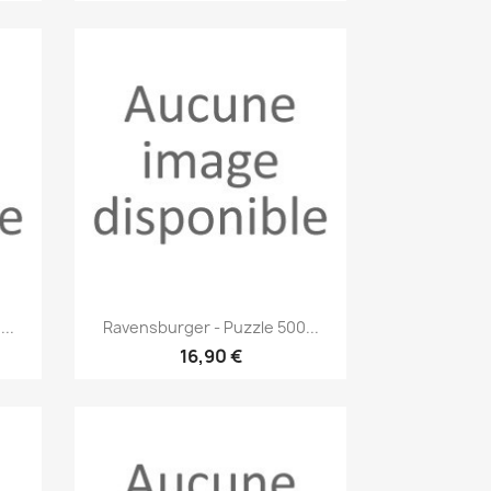
Aperçu rapide

..
Ravensburger - Puzzle 500...
16,90 €