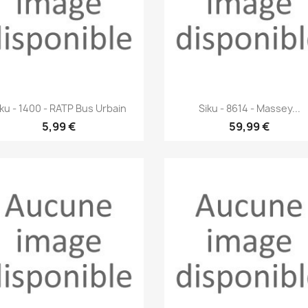
Aperçu rapide
Aperçu rapide


iku - 1400 - RATP Bus Urbain
Siku - 8614 - Massey...
5,99 €
59,99 €